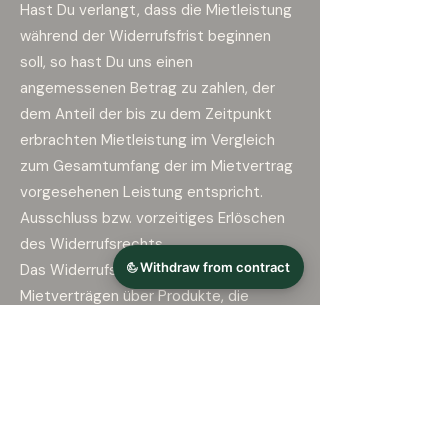
Hast Du verlangt, dass die Mietleistung
während der Widerrufsfrist beginnen
soll, so hast Du uns einen
angemessenen Betrag zu zahlen, der
dem Anteil der bis zu dem Zeitpunkt
erbrachten Mietleistung im Vergleich
zum Gesamtumfang der im Mietvertrag
vorgesehenen Leistung entspricht.
Ausschluss bzw. vorzeitiges Erlöschen
des Widerrufsrechts
Das Widerrufsrecht besteht nicht bei
Mietverträgen über Produkte, die
eindeutig auf die persönlichen
Bedürfnisse des Verbrauchers
zugeschnitten sind, sofern die
Anpassung auf Wunsch des
Verbrauchers bereits vor Ablauf der