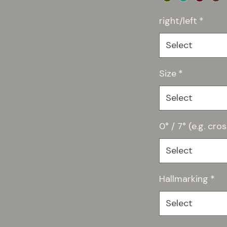
right/left
*
Select
Size
*
Select
0° / 7° (e.g. cr
Select
Hallmarking
*
Select