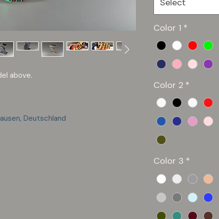
Select
Color 1
*
del above.
Color 2
*
hausen, Deutschland
Color 3
*