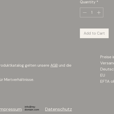
Quantity
*
Add to Cart
Preise 
​​Versa
roduktkatalog gelten unsere
AGB
und die
Deut
EU
ür Mietverhältnisse.
EFTA 
info@my-
Impressum
Datenschutz
domain.com