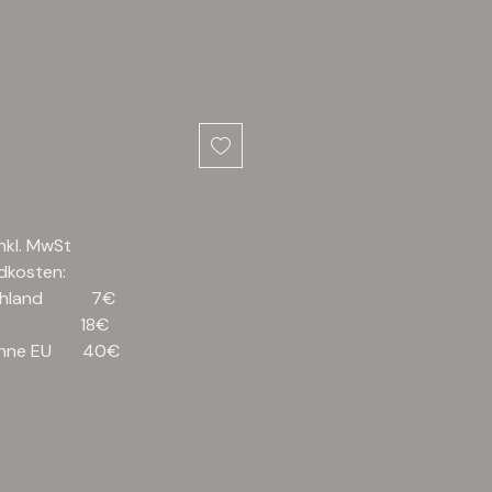
inkl. MwSt
ndkosten:
schland 7€
 18€​
ohne EU 40€