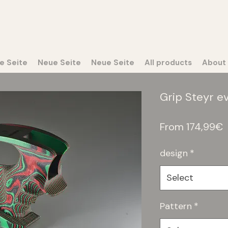
e Seite
Neue Seite
Neue Seite
All products
About
Grip Steyr e
S
From
174,99€
P
design
*
Select
Pattern
*