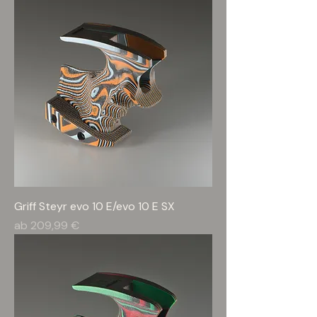
Griff Steyr evo 10 E/evo 10 E SX
Sale-Preis
ab
209,99 €