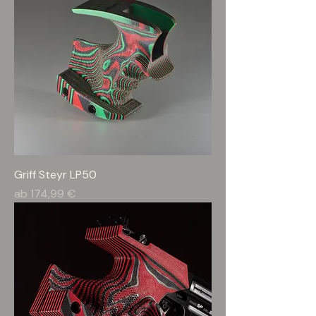
Griff Steyr LP50
Sale-Preis
ab
174,99 €